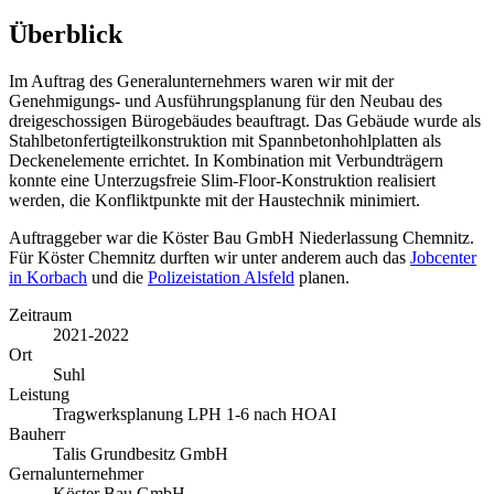
Überblick
Im Auftrag des Generalunternehmers waren wir mit der
Genehmigungs- und Ausführungsplanung für den Neubau des
dreigeschossigen Bürogebäudes beauftragt. Das Gebäude wurde als
Stahlbetonfertigteilkonstruktion mit Spannbetonhohlplatten als
Deckenelemente errichtet. In Kombination mit Verbundträgern
konnte eine Unterzugsfreie Slim-Floor-Konstruktion realisiert
werden, die Konfliktpunkte mit der Haustechnik minimiert.
Auftraggeber war die Köster Bau GmbH Niederlassung Chemnitz.
Für Köster Chemnitz durften wir unter anderem auch das
Jobcenter
in Korbach
und die
Polizeistation Alsfeld
planen.
Zeitraum
2021-2022
Ort
Suhl
Leistung
Tragwerksplanung LPH 1-6 nach HOAI
Bauherr
Talis Grundbesitz GmbH
Gernalunternehmer
Köster Bau GmbH